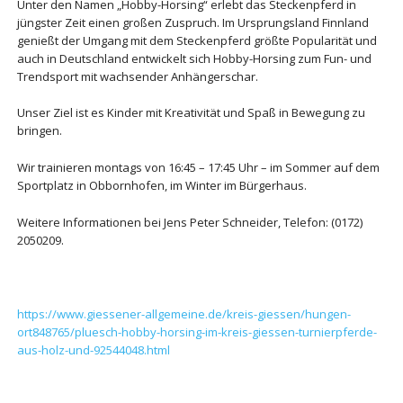
Unter den Namen „Hobby-Horsing“ erlebt das Steckenpferd in
jüngster Zeit einen großen Zuspruch. Im Ursprungsland Finnland
genießt der Umgang mit dem Steckenpferd größte Popularität und
auch in Deutschland entwickelt sich Hobby-Horsing zum Fun- und
Trendsport mit wachsender Anhängerschar.
Unser Ziel ist es Kinder mit Kreativität und Spaß in Bewegung zu
bringen.
Wir trainieren montags von 16:45 – 17:45 Uhr – im Sommer auf dem
Sportplatz in Obbornhofen, im Winter im Bürgerhaus.
Weitere Informationen bei Jens Peter Schneider, Telefon: (0172)
2050209.
https://www.giessener-allgemeine.de/kreis-giessen/hungen-
ort848765/pluesch-hobby-horsing-im-kreis-giessen-turnierpferde-
aus-holz-und-92544048.html